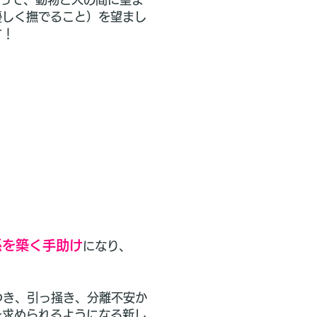
優しく撫でること）を望まし
す！
係を築く手助け
になり、
つき、引っ掻き、分離不安か
を求められるようになる新し