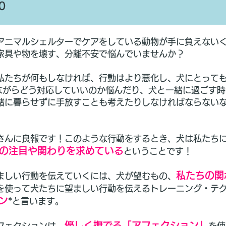
0
アニマルシェルターでケアをしている動物が手に負えない
家具や物を壊す、分離不安で悩んでいませんか？
私たちが何もしなければ、行動はより悪化し、犬にとって
と暮らしながらどう対応していいのか悩んだり、犬と一緒に過ご
緒に暮らせずに手放すことも考えたりしなければならない
さんに良報です！このような行動をするとき、犬は私たち
の注目や関わりを求めている
ということです！
私たちの関
ましい行動を伝えていくには、犬が望むもの、
を使って犬たちに望ましい行動を伝えるトレーニング・テ
ン
*と言います。
優しく撫でる「アフェクション」
フェクションは、
を使